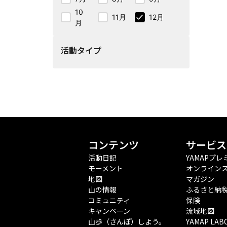
10
11月
12月
月
活動タイプ
コンテンツ
サービス
活動日記
YAMAPプレ
モーメント
オンライン
地図
マガジン
山の情報
ふるさと納
コミュニティ
保険
キャンペーン
流域地図
山歩（さんぽ）しよう。
YAMAP LAB