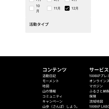
10
11月
12月
月
活動タイプ
コンテンツ
サービス
活動日記
YAMAPプレ
モーメント
オンライン
地図
マガジン
山の情報
ふるさと納
コミュニティ
保険
キャンペーン
流域地図
山歩（さんぽ）しよう。
YAMAP LAB