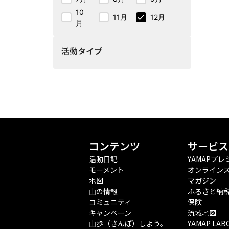
10
11月
12月
月
活動タイプ
コンテンツ
サービス
活動日記
YAMAPプレ
モーメント
オンライン
地図
マガジン
山の情報
ふるさと納
コミュニティ
保険
キャンペーン
流域地図
山歩（さんぽ）しよう。
YAMAP LAB