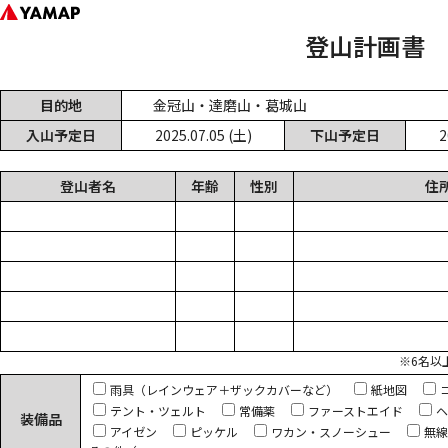
登山計画書
目的地
金冠山・達磨山・葛城山
入山予定日
2025.07.05 (土)
下山予定日
2
登山者名
年齢
性別
住
※6名以
雨具（レインウェア＋ザックカバーなど）
紙地図
テント・ツェルト
常備薬
ファーストエイド
ヘ
装備品
アイゼン
ピッケル
ワカン・スノーシュー
無線