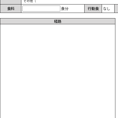
その他
食料
食分
行動食
なし
経路