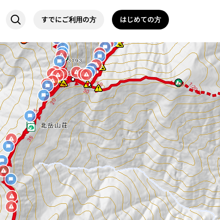
1:05 ▶
5
1:45 ▶
2
5
右俣コース
5
2
▶
すでにご利用の方
はじめての方
▶
◀ 15
◀ 2:05
◀ 1:35
15
10 ▶
左俣コース
2
5
▶
◀
◀ 15
2
0
0
1:25 ▶
2
▶
15 ▶
◀
2
0
◀
2
0
◀ 1:00
2
0
◀
▶
50
1:20 ▶
25
2
5
30
▶
▶
◀
2
0
2
5
▶
◀
3
5
3
0
▶
5
5 ▶