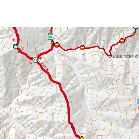
独標
45
3
5
▶
5
◀ 4
0
◀
5
5
2
5
▶
4
0
中白峰沢ノ頭取付点
▶
◀
3
5
2:40 ▶