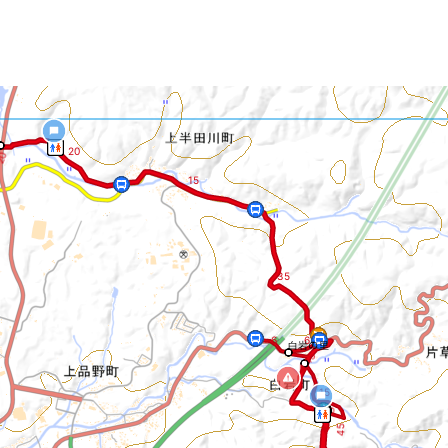
20
0
15
35
6
6
白岩の里
◀ 15
15
◀ 10
5
◀
4