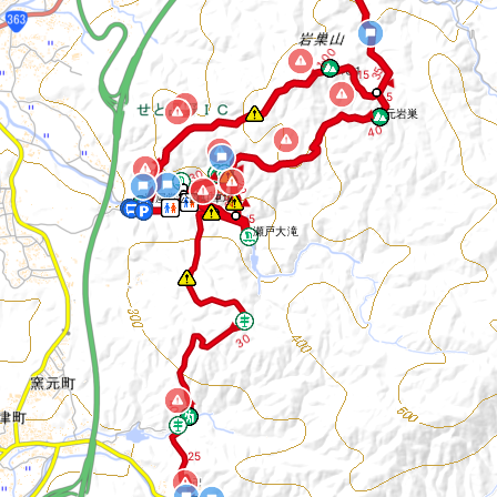
◀ 1:00
3
5
15
▶
5
元岩巣
◀
40
4
5
1:15 ▶
▶
3
0
◀
2
2
0
▶
0
▶
10
岩屋堂公園駐車場
2
5
▶
5
瀬戸大滝
◀
3
0
◀
4
0
25