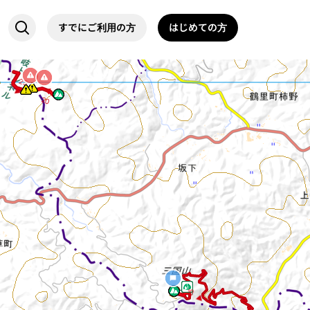
すでにご利用の方
はじめての方
2
5
◀
▶
20
5
4
▶