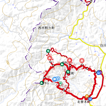
◀ 1:00
3
5
▶
2
5 ▶
0
2
▶
0
3
▶
5
高根山
15 ▶
10
2
0
5
◀
2
6
◀
2
◀
▶
5
▶
0
5
▶
7
◀
◀ 2
0
15 ▶
8
2
20
0 ▶
10
▶
◀
折平山
25
◀
2
0
2
5
2
5
15
▶
◀
2
0
2
5
▶
◀
25