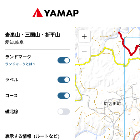
岩巣山・三国山・折平山
愛知,岐阜
◀
2
ランドマーク
ランドマークとは？
ラベル
コース
磁北線
表示する情報（ルートなど）