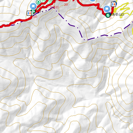
▶
◀
20
15 ▶
一方通行
8
◀ 1:10
猿倉登山口
◀ 1:00