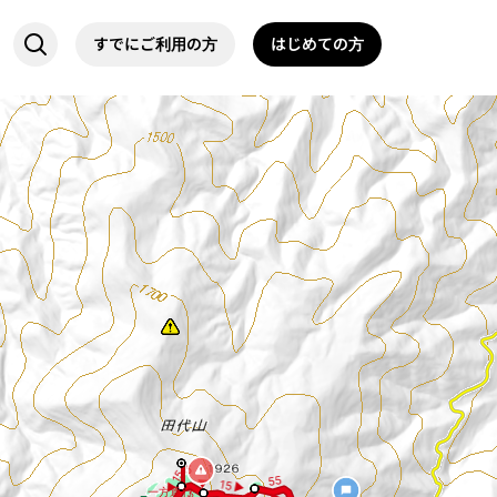
すでにご利用の方
はじめての方
5
◀ 15
55
◀
15 ▶
一方通行
5