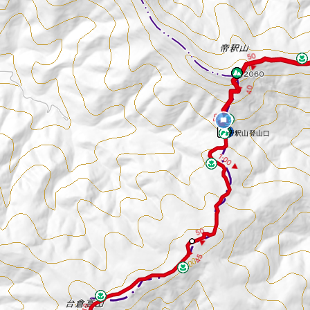
50
▶
0
◀
4
0
5
▶
帝釈山登山口
1:00 ▶
5
0
▶
◀
4
5
4
0