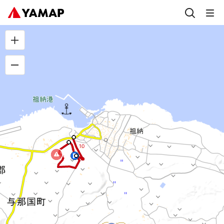
10
5
15