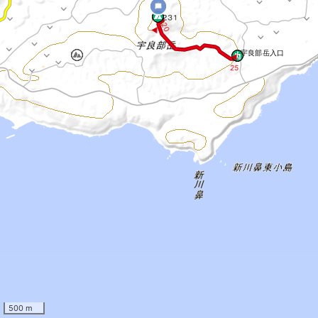
2
0 ▶
宇良部岳入口
◀
25
500 m