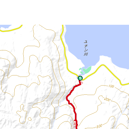
◀ 1:25
1:10 ▶