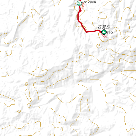
ユツンの滝
◀ 1:25
◀ 1:30