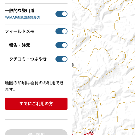
一般的な登山道
YAMAPの地図の読み方
フィールドメモ
報告・注意
クチコミ・つぶやき
35
マヤグスクの滝
◀ 1:40
地図の印刷は会員のみ利用でき
2:45 ▶
ます。
すでにご利用の方
◀ 2:35