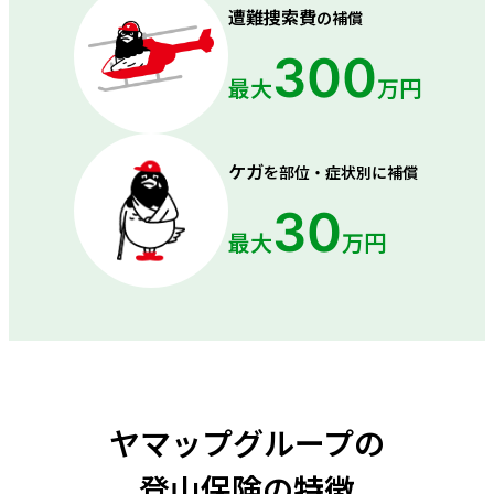
遭難捜索費
の補償
300
最大
万円
ケガ
を部位・症状別に補償
30
最大
万円
ヤマップグループの
登山保険の特徴