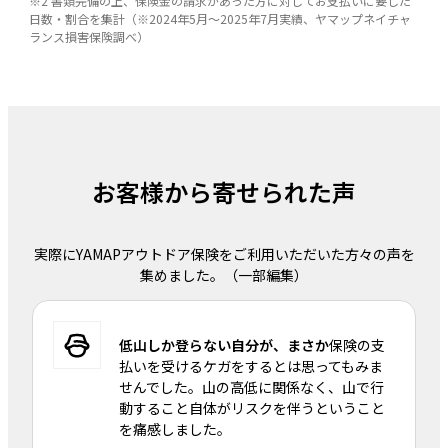
※2 書類完備の上、保険金の請求があった方に対してお支払いに要した
日数・割合を集計（※2024年5月〜2025年7月実績、ヤマップネイチャ
ランス損害保険調べ）
お客様から寄せられた声
実際にYAMAPアウトドア保険をご利用いただいた方々の声を
集めました。（一部編集）
低山しか登らない自分が、まさか
保険の支
払いを受けるケガをするとは思ってもみま
せんでした。山の高低に関係なく、山で行
動すること自体がリスクを伴うということ
を痛感しました。