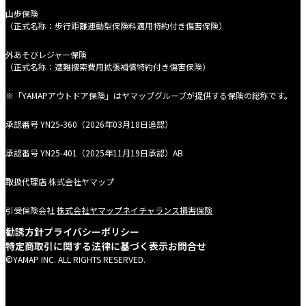
山歩保険
（正式名称：歩行距離連動型保険料適用特約付き傷害保険）
外あそびレジャー保険
（正式名称：遭難捜索費用拡張補償特約付き傷害保険）
※「YAMAPアウトドア保険」はヤマップグループが提供する保険の総称です。
承認番号 YN25-360（2026年03月18日追認）
承認番号 YN25-401（2025年11月19日承認）AB
取扱代理店
株式会社ヤマップ
引受保険会社
株式会社ヤマップネイチャランス損害保険
勧誘方針
プライバシーポリシー
特定商取引に関する法律に基づく表示
お問合せ
©YAMAP INC. ALL RIGHTS RESERVED.